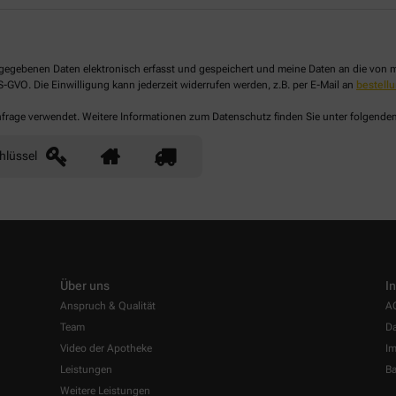
 angegebenen Daten elektronisch erfasst und gespeichert und meine Daten an die vo
DS-GVO. Die Einwilligung kann jederzeit widerrufen werden, z.B. per E-Mail an
bestel
Anfrage verwendet. Weitere Informationen zum Datenschutz finden Sie unter folgende
hlüssel
Über uns
I
Anspruch & Qualität
A
Team
Da
Video der Apotheke
I
Leistungen
Ba
Weitere Leistungen