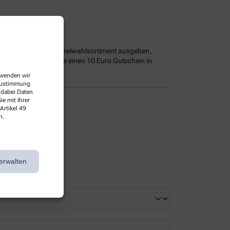
und Produkte aus dem Freiwahlsortiment ausgeben,
rn voll ist, halten Sie einen 10 Euro Gutschein in
erwenden wir
 Zustimmung
 dabei Daten
e mit Ihrer
Artikel 49
n.
erwalten