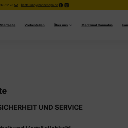
861/22 78
bestellung@sonnenapo.de
Startseite
Vorbestellen
Über uns
Medizinal Cannabis
Karr
te
ICHERHEIT UND SERVICE