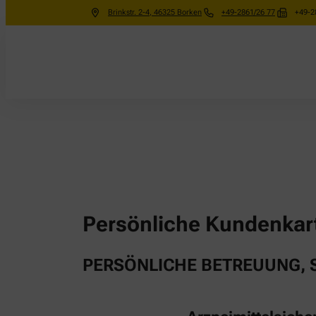
Brinkstr. 2-4
,
46325
Borken
+49-2861/26 77
+49-2
Persönliche Kundenkar
PERSÖNLICHE BETREUUNG, S