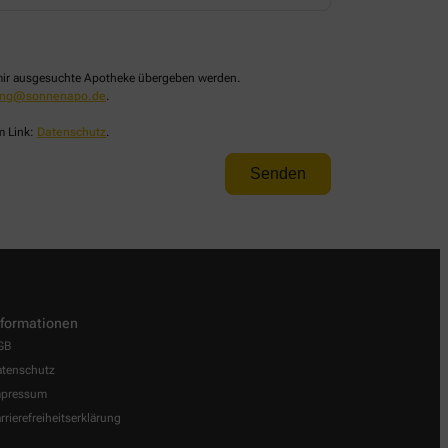
n mir ausgesuchte Apotheke übergeben werden.
lung@sonnenapo.de
.
m Link:
Datenschutz
.
nformationen
GB
tenschutz
mpressum
rrierefreiheitserklärung