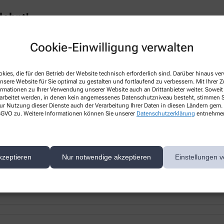
lohnt!
Cookie-Einwilligung verwalten
5 Euro, die Sie bei uns für nicht verschreibungspflichtige Arzneimittel 
 Dieser Punkt ist 20 Cent wert. Das heißt, sobald Ihr Heft mit den 50 Felde
mmeln 🙂
kies, die für den Betrieb der Website technisch erforderlich sind. Darüber hinaus v
nsere Website für Sie optimal zu gestalten und fortlaufend zu verbessern. Mit Ihrer
ormationen zu Ihrer Verwendung unserer Website auch an Drittanbieter weiter. Soweit
rarbeitet werden, in denen kein angemessenes Datenschutzniveau besteht, stimmen Si
ur Nutzung dieser Dienste auch der Verarbeitung Ihrer Daten in diesen Ländern gem. 
 DSGVO zu. Weitere Informationen können Sie unserer
Datenschutzerklärung
entnehme
rte oder beantragen diese direkt über das folgende Formular:
kzeptieren
Nur notwendige akzeptieren
Einstellungen v