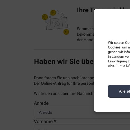
Ihre Treue wird be
Sammeln Sie Treuepunkte. Pro 
bekommen Sie einen Treuepunkt.
der Hand. Viel Spaß beim Sa
Wir setzen Coo
Cookies, um u
geben wir Inf
in Ländern ve
Haben wir Sie überzeugt?
Einwilligung z
Abs. 1 lit. a
Dann fragen Sie uns nach Ihrer persönlichen Kundenka
Der Online-Antrag für Ihre persönliche Kundenkarte
Alle a
Wir freuen uns über Ihre Nachricht.
Anrede
Vorname *